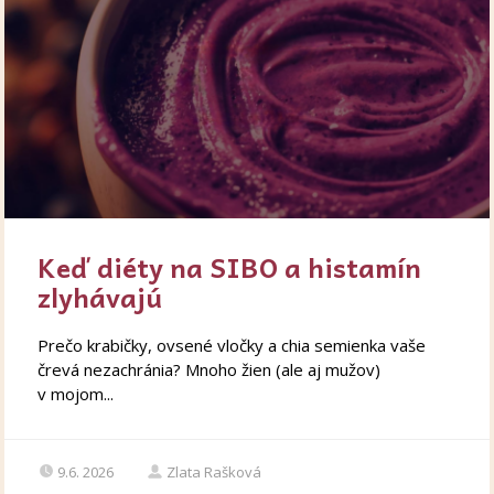
Keď diéty na SIBO a histamín
zlyhávajú
Prečo krabičky, ovsené vločky a chia semienka vaše
črevá nezachránia? Mnoho žien (ale aj mužov)
v mojom...
9.6. 2026
Zlata Rašková