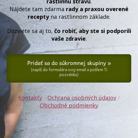
rastlinnú stravu
.
Nájdete tam zdarma
rady a praxou overené
recepty
na rastlinnom základe.
Dozviete sa aj to,
čo robiť, aby ste si podporili
vaše zdravie
.
Pridať sa do súkromnej skupiny »
(napíš do formulára svoj email a pošlem Ti
pozvánku)
Kontakty
/
Ochrana osobných údajov
/
Obchodné podmienky