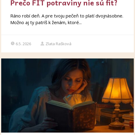
Prečo FIT potraviny nie sú fit?
Ráno robí deň. A pre tvoju pečeň to platí dvojnásobne.
Možno aj ty patríš k ženám, ktoré...
6.5. 2026
Zlata Rašková