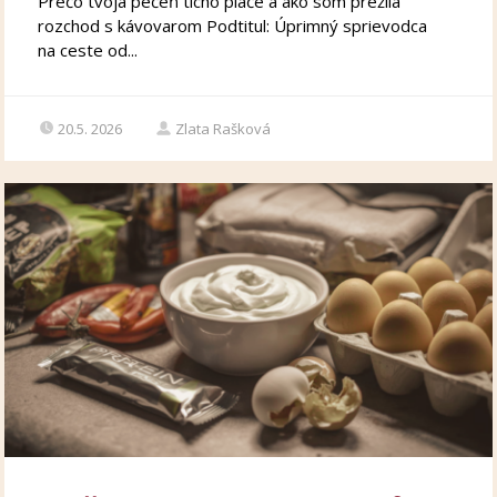
Prečo tvoja pečeň ticho plače a ako som prežila
rozchod s kávovarom Podtitul: Úprimný sprievodca
na ceste od...
20.5. 2026
Zlata Rašková