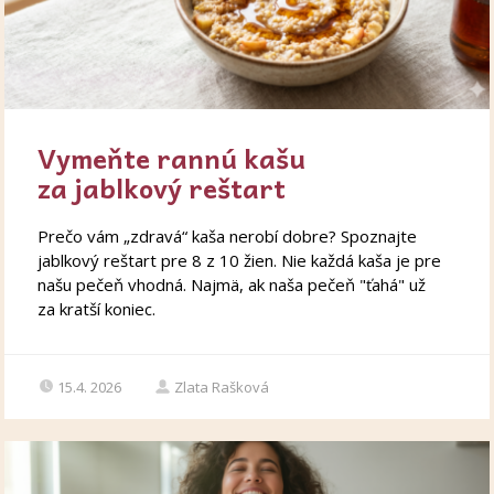
Vymeňte rannú kašu
za jablkový reštart
Prečo vám „zdravá“ kaša nerobí dobre? Spoznajte
jablkový reštart pre 8 z 10 žien. Nie každá kaša je pre
našu pečeň vhodná. Najmä, ak naša pečeň "ťahá" už
za kratší koniec.
15.4. 2026
Zlata Rašková