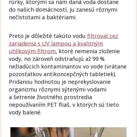
rúrky, ktorými sa nám daná voda dostane
do našich domácností, ju zanesú rôznymi
nečistotami a baktériami.
Preto je dôležité takúto vodu
filtrovať cez
zariadenia s UV lampou a kvalitným
uhlíkovým filtrom
, ktoré nemenia zloženie
vody, no zároveň odstraňujú až 99 %
nežiadúcich kontaminantov vo vode (vrátane
pozostatkov antikoncepčných tabletiek).
Pridanou hodnotou je neprekyslovanie
organizmu rôznymi sýtenými vodami
a šetrenie životného prostredia
nepoužívaním PET fliaš, v ktorých sú tieto
vody balené.