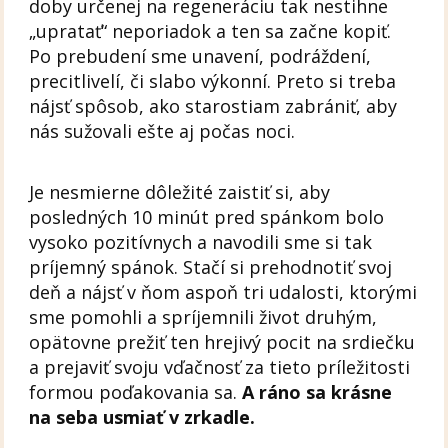
doby určenej na regeneráciu tak nestihne
„upratať“ neporiadok a ten sa začne kopiť.
Po prebudení sme unavení, podráždení,
precitlivelí, či slabo výkonní. Preto si treba
nájsť spôsob, ako starostiam zabrániť, aby
nás sužovali ešte aj počas noci.
Je nesmierne dôležité zaistiť si, aby
posledných 10 minút pred spánkom bolo
vysoko pozitívnych a navodili sme si tak
príjemný spánok. Stačí si prehodnotiť svoj
deň a nájsť v ňom aspoň tri udalosti, ktorými
sme pomohli a spríjemnili život druhým,
opätovne prežiť ten hrejivý pocit na srdiečku
a prejaviť svoju vďačnosť za tieto príležitosti
formou poďakovania sa.
A ráno sa krásne
na seba usmiať v zrkadle.