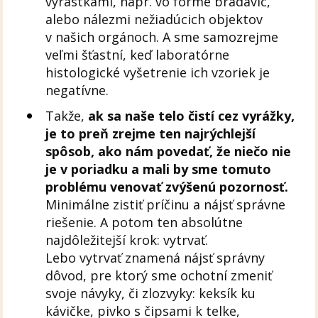
výrastkami, napr. vo forme bradavíc,
alebo nálezmi nežiadúcich objektov
v našich orgánoch. A sme samozrejme
veľmi šťastní, keď laboratórne
histologické vyšetrenie ich vzoriek je
negatívne.
Takže,
ak sa naše telo čistí cez vyrážky,
je to preň zrejme ten najrýchlejší
spôsob, ako nám povedať, že niečo nie
je v poriadku a mali by sme tomuto
problému venovať zvýšenú pozornosť.
Minimálne zistiť príčinu a nájsť správne
riešenie. A potom ten absolútne
najdôležitejší krok: vytrvať.
Lebo vytrvať znamená nájsť správny
dôvod, pre ktorý sme ochotní zmeniť
svoje návyky, či zlozvyky: keksík ku
kávičke, pivko s čipsami k telke,