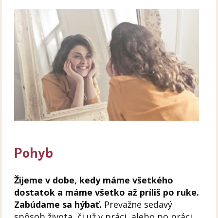
Pohyb
Žijeme v dobe, kedy máme všetkého
dostatok a máme všetko až príliš po ruke.
Zabúdame sa hýbať.
Prevažne sedavý
spôsob života, či už v práci, alebo po práci,