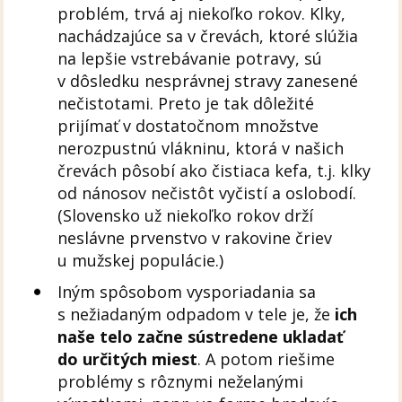
problém, trvá aj niekoľko rokov. Klky,
nachádzajúce sa v črevách, ktoré slúžia
na lepšie vstrebávanie potravy, sú
v dôsledku nesprávnej stravy zanesené
nečistotami. Preto je tak dôležité
prijímať v dostatočnom množstve
nerozpustnú vlákninu, ktorá v našich
črevách pôsobí ako čistiaca kefa, t.j. klky
od nánosov nečistôt vyčistí a oslobodí.
(Slovensko už niekoľko rokov drží
neslávne prvenstvo v rakovine čriev
u mužskej populácie.)
Iným spôsobom vysporiadania sa
s nežiadaným odpadom v tele je, že
ich
naše telo začne sústredene ukladať
do určitých miest
. A potom riešime
problémy s rôznymi neželanými