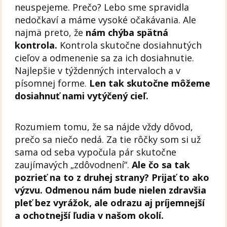
neuspejeme. Prečo? Lebo sme spravidla
nedočkaví a máme vysoké očakávania. Ale
najmä preto, že
nám chýba spätná
kontrola.
Kontrola skutočne dosiahnutých
cieľov a odmenenie sa za ich dosiahnutie.
Najlepšie v týždenných intervaloch a v
písomnej forme.
Len tak skutočne môžeme
dosiahnuť nami vytýčený cieľ.
Rozumiem tomu, že sa nájde vždy dôvod,
prečo sa niečo nedá. Za tie rôčky som si už
sama od seba vypočula pár skutočne
zaujímavých „zdôvodnení“.
Ale čo sa tak
pozrieť na to z druhej strany? Prijať to ako
výzvu. Odmenou nám bude nielen zdravšia
pleť bez vyrážok, ale odrazu aj príjemnejší
a ochotnejší ľudia v našom okolí.