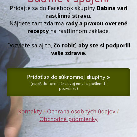
Pridajte sa do Facebook skupiny
Babina varí
rastlinnú stravu
.
Nájdete tam zdarma
rady a praxou overené
recepty
na rastlinnom základe.
Dozviete sa aj to,
čo robiť, aby ste si podporili
vaše zdravie
.
Pridať sa do súkromnej skupiny »
(napíš do formulára svoj email a pošlem Ti
pozvánku)
Kontakty
/
Ochrana osobných údajov
/
Obchodné podmienky