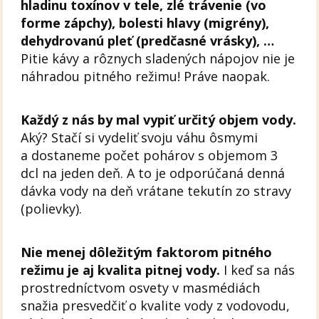
hladinu toxínov v tele, zlé trávenie (vo
forme zápchy), bolesti hlavy (migrény),
dehydrovanú pleť (predčasné vrásky), …
Pitie kávy a rôznych sladených nápojov nie je
náhradou pitného režimu! Práve naopak.
Každý z nás by mal vypiť určitý objem vody.
Aký? Stačí si vydeliť svoju váhu ôsmymi
a dostaneme počet pohárov s objemom 3
dcl na jeden deň. A to je odporúčaná denná
dávka vody na deň vrátane tekutín zo stravy
(polievky).
Nie menej dôležitým faktorom pitného
režimu je aj kvalita pitnej vody.
I keď sa nás
prostredníctvom osvety v masmédiách
snažia presvedčiť o kvalite vody z vodovodu,