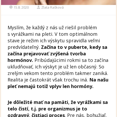
15.8. 2020
Zlata Rašková
Myslím, že každý z nás už riešil problém
s vyrážkami na pleti. V tom optimálnom
stave je režim ich výskytu spravidla veľmi
predvídateľný.
Začína to v puberte, kedy sa
začína prejavovať zvýšená tvorba
hormónov.
Pribúdajúcimi rokmi sa to začína
ukľudňovať, ich výskyt je už len občasný. So
zrelým vekom tento problém takmer zaniká.
Realita je častokrát však trochu iná.
Na našu
pleť nemajú totiž vplyv len hormóny.
Je dôležité mať na pamäti, že vyrážkami sa
telo čistí, t.j. pre organizmus je to
ozdravný, čistiaci proces
. Pre nás, bohužiaľ,