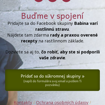
Buďme v spojení
Pridajte sa do Facebook skupiny
Babina varí
rastlinnú stravu
.
Nájdete tam zdarma
rady a praxou overené
recepty
na rastlinnom základe.
Dozviete sa aj to,
čo robiť, aby ste si podporili
vaše zdravie
.
Pridať sa do súkromnej skupiny »
(napíš do formulára svoj email a pošlem Ti
pozvánku)
Kontakty
/
Ochrana osobných údajov
/