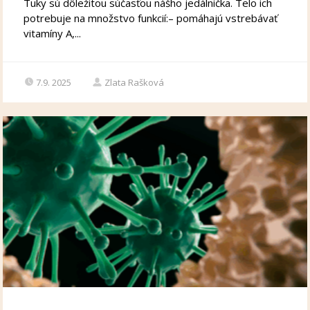
Tuky sú dôležitou súčasťou nášho jedálnička. Telo ich
potrebuje na množstvo funkcií:– pomáhajú vstrebávať
vitamíny A,...
7.9. 2025
Zlata Rašková