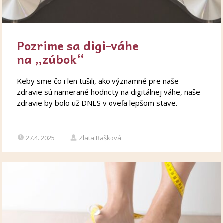
Pozrime sa digi-váhe
na „zúbok“
Keby sme čo i len tušili, ako významné pre naše
zdravie sú namerané hodnoty na digitálnej váhe, naše
zdravie by bolo už DNES v oveľa lepšom stave.
27.4. 2025
Zlata Rašková