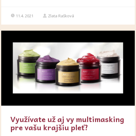
11.4. 2021
Zlata Rašková
Využívate už aj vy multimasking
pre vašu krajšiu pleť?