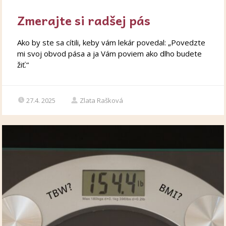
Zmerajte si radšej pás
Ako by ste sa cítili, keby vám lekár povedal: „Povedzte
mi svoj obvod pása a ja Vám poviem ako dlho budete
žiť.“
27.4. 2025
Zlata Rašková