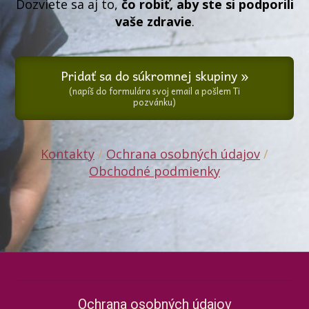
Dozviete sa aj to,
čo robiť, aby ste si podporili
vaše zdravie
.
Pridať sa do súkromnej skupiny »
(napíš do formulára svoj email a pošlem Ti
pozvánku)
Kontakty
/
Ochrana osobných údajov
/
Obchodné podmienky
Ochrana osobných údajov