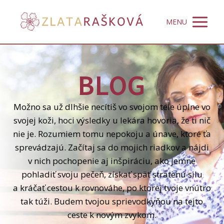
MENU
BLOG
Možno sa už dlhšie necítiš vo svojom tele úplne vo
svojej koži, hoci výsledky u lekára hovoria, že ti nič
nie je. Rozumiem tomu nepokoju a únave, ktoré ťa
sprevádzajú. Začítaj sa do mojich riadkov a nájdi
v nich pochopenie aj inšpiráciu, ako jemne
pohladiť svoju pečeň, získať späť stratenú silu
a kráčať cestou k rovnováhe, po ktorej tvoje vnútro
tak túži. Budem tvojou sprievodkyňou na tejto
ceste k novým zvykom.