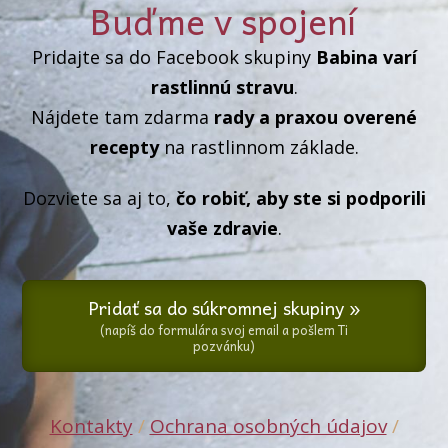
Buďme v spojení
Pridajte sa do Facebook skupiny
Babina varí
rastlinnú stravu
.
Nájdete tam zdarma
rady a praxou overené
recepty
na rastlinnom základe.
Dozviete sa aj to,
čo robiť, aby ste si podporili
vaše zdravie
.
Pridať sa do súkromnej skupiny »
(napíš do formulára svoj email a pošlem Ti
pozvánku)
Kontakty
/
Ochrana osobných údajov
/