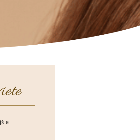
iete
jšie