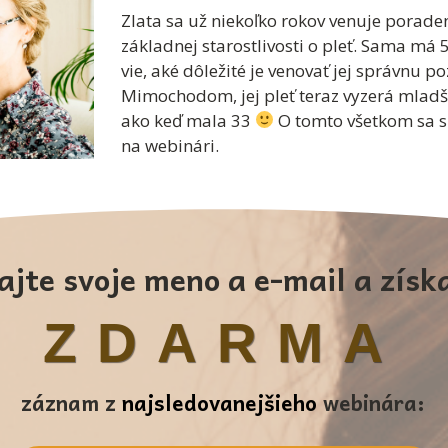
Zlata sa už niekoľko rokov venuje poraden
základnej starostlivosti o pleť. Sama má 
vie, aké dôležité je venovať jej správnu po
Mimochodom, jej pleť teraz vyzerá mladšie
ako keď mala 33
O tomto všetkom sa s
na webinári.
ajte svoje meno a e-mail a získ
ZDARMA
záznam z
najsledovanejšieho
webinára: