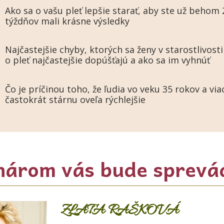
Ako sa o vašu pleť lepšie starať, aby ste už behom 
týždňov mali krásne výsledky
Najčastejšie chyby, ktorých sa ženy v starostlivosti
o pleť najčastejšie dopúšťajú a ako sa im vyhnúť
Čo je príčinou toho, že ľudia vo veku 35 rokov a via
častokrát stárnu oveľa rýchlejšie
árom vás bude sprevá
ZLATA RAŠKOVÁ