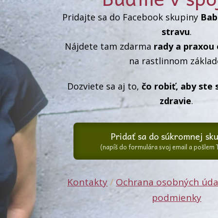
Pridajte sa do Facebook skupiny
Babi
stravu
.
Nájdete tam zdarma
rady a praxou
na rastlinnom základ
Dozviete sa aj to,
čo robiť, aby ste 
zdravie
.
Pridať sa do súkromnej sku
(napíš do formulára svoj email a pošlem 
Kontakty
/
Ochrana osobných úda
podmienky