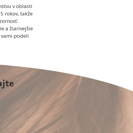
stvu v oblasti
55 rokov, takže
zornosť.
 a žiarivejšie
 vami podelí
ajte