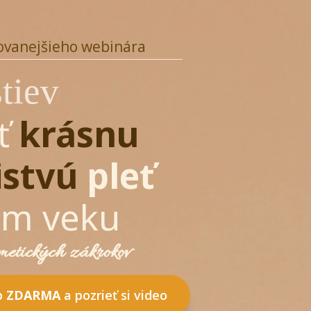
ovanejšieho webinára
tiev
ť
krásnu
istvú
pleť
om veku
etických zákrokov
p
ZDARMA
a pozrieť si video