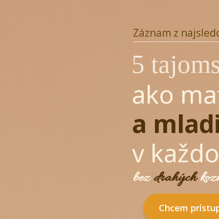
Záznam z najsled
5 tajoms
ako ma
a mlad
v každ
bez
drahých
kozm
Chcem prístu