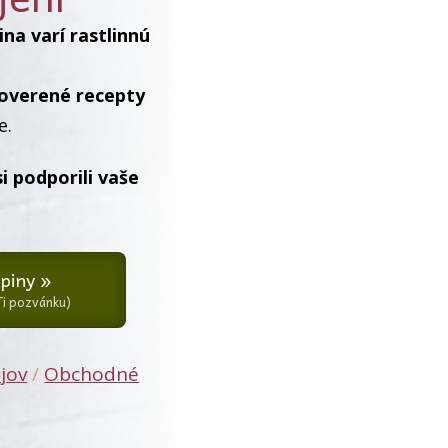
na varí rastlinnú
 overené recepty
e.
si podporili vaše
piny »
Ti pozvánku)
jov
/
Obchodné