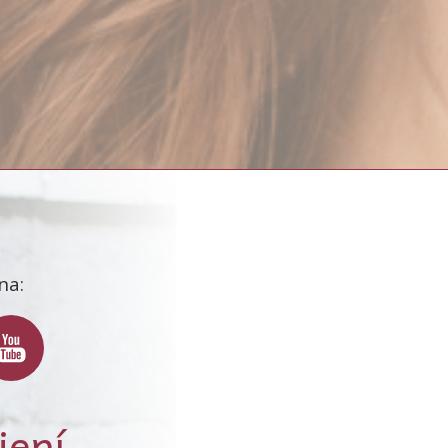
na:
jení