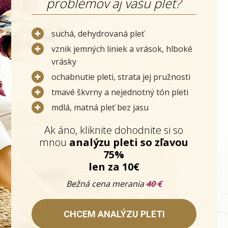
problémov aj vašu pleť?
suchá, dehydrovaná pleť
vznik jemných liniek a vrások, hlboké
vrásky
ochabnutie pleti, strata jej pružnosti
tmavé škvrny a nejednotný tón pleti
mdlá, matná pleť bez jasu
Ak áno, kliknite dohodnite si so
mnou
analýzu pleti so zľavou
75%
len za 10€
Bežná cena merania
40 €
CHCEM ANALÝZU PLETI